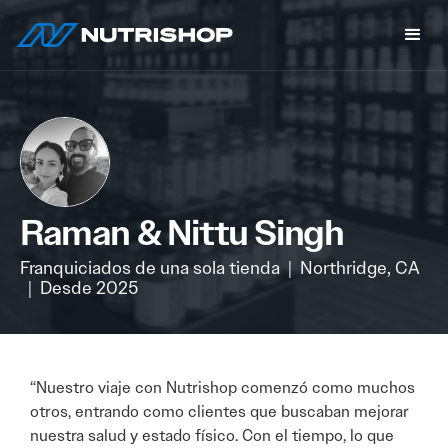
Raman & Nittu Singh
Franquiciados de una sola tienda
|
Northridge, CA
|
Desde 2025
“Nuestro viaje con Nutrishop comenzó como muchos
otros, entrando como clientes que buscaban mejorar
nuestra salud y estado físico. Con el tiempo, lo que